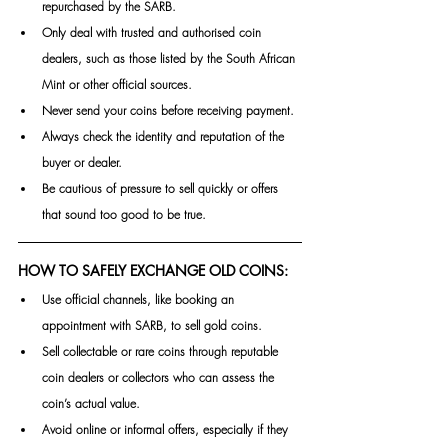
repurchased by the SARB.
Only deal with trusted and authorised coin 
dealers, such as those listed by the South African 
Mint or other official sources.
Never send your coins before receiving payment.
Always check the identity and reputation of the 
buyer or dealer.
Be cautious of pressure to sell quickly or offers 
that sound too good to be true.
HOW TO SAFELY EXCHANGE OLD COINS:
Use official channels, like booking an 
appointment with SARB, to sell gold coins.
Sell collectable or rare coins through reputable 
coin dealers or collectors who can assess the 
coin’s actual value.
Avoid online or informal offers, especially if they 