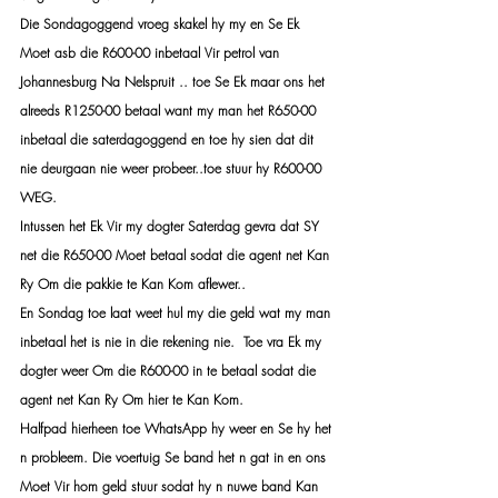
Die Sondagoggend vroeg skakel hy my en Se Ek 
Moet asb die R600-00 inbetaal Vir petrol van 
Johannesburg Na Nelspruit .. toe Se Ek maar ons het 
alreeds R1250-00 betaal want my man het R650-00 
inbetaal die saterdagoggend en toe hy sien dat dit 
nie deurgaan nie weer probeer..toe stuur hy R600-00 
WEG.
Intussen het Ek Vir my dogter Saterdag gevra dat SY 
net die R650-00 Moet betaal sodat die agent net Kan 
Ry Om die pakkie te Kan Kom aflewer..
En Sondag toe laat weet hul my die geld wat my man 
inbetaal het is nie in die rekening nie.  Toe vra Ek my 
dogter weer Om die R600-00 in te betaal sodat die 
agent net Kan Ry Om hier te Kan Kom.
Halfpad hierheen toe WhatsApp hy weer en Se hy het 
n probleem. Die voertuig Se band het n gat in en ons 
Moet Vir hom geld stuur sodat hy n nuwe band Kan 