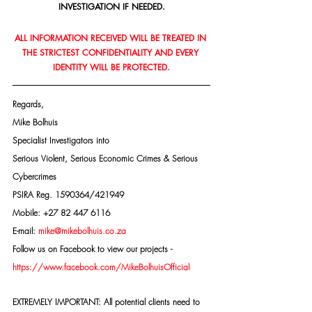
INVESTIGATION IF NEEDED.
ALL INFORMATION RECEIVED WILL BE TREATED IN 
THE STRICTEST CONFIDENTIALITY AND EVERY 
IDENTITY WILL BE PROTECTED.
Regards,
Mike Bolhuis
Specialist Investigators into
Serious Violent, Serious Economic Crimes & Serious 
Cybercrimes
PSIRA Reg. 1590364/421949
Mobile: +27 82 447 6116
E-mail: 
mike@mikebolhuis.co.za
Follow us on Facebook to view our projects -
https://www.facebook.com/MikeBolhuisOfficial
EXTREMELY IMPORTANT: All potential clients need to 