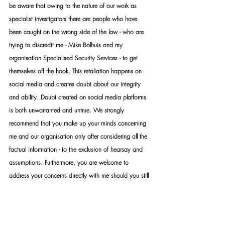
be aware that owing to the nature of our work as 
specialist investigators there are people who have 
been caught on the wrong side of the law - who are 
trying to discredit me - Mike Bolhuis and my 
organisation Specialised Security Services - to get 
themselves off the hook. This retaliation happens on 
social media and creates doubt about our integrity 
and ability. Doubt created on social media platforms 
is both unwarranted and untrue. We strongly 
recommend that you make up your minds concerning 
me and our organisation only after considering all the 
factual information - to the exclusion of hearsay and 
assumptions. Furthermore, you are welcome to 
address your concerns directly with me should you still 
be unsatisfied with your conclusions. While the 
internet provides a lot of valuable information, it is 
also a platform that distributes a lot of false 