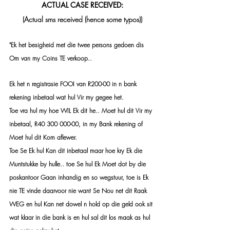
ACTUAL CASE RECEIVED:
(Actual sms received (hence some typos))
"Ek het besigheid met die twee persons gedoen dis 
Om van my Coins TE verkoop..
Ek het n registrasie FOOI van R200-00 in n bank 
rekening inbetaal wat hul Vir my gegee het.
Toe vra hul my hoe WIL Ek dit he.. Moet hul dit Vir my 
inbetaal, R40 300 000-00, in my Bank rekening of 
Moet hul dit Kom aflewer. 
Toe Se Ek hul Kan dit inbetaal maar hoe kry Ek die 
Muntstukke by hulle.. toe Se hul Ek Moet dot by die 
poskantoor Gaan inhandig en so wegstuur, toe is Ek 
nie TE vinde daarvoor nie want Se Nou net dit Raak 
WEG en hul Kan net dowel n hold op die geld ook sit 
wat klaar in die bank is en hul sal dit los maak as hul 