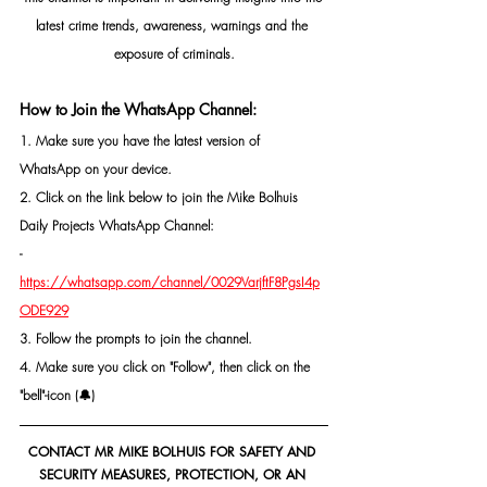
latest crime trends, awareness, warnings and the 
exposure of criminals.
How to Join the WhatsApp Channel:
1. Make sure you have the latest version of 
WhatsApp on your device.
2. Click on the link below to join the Mike Bolhuis 
Daily Projects WhatsApp Channel: 
- 
https://whatsapp.com/channel/0029VarjftF8PgsI4p
ODE929
3. Follow the prompts to join the channel.
4. Make sure you click on "Follow", then click on the 
"bell"-icon (🔔)
CONTACT MR MIKE BOLHUIS FOR SAFETY AND 
SECURITY MEASURES, PROTECTION, OR AN 