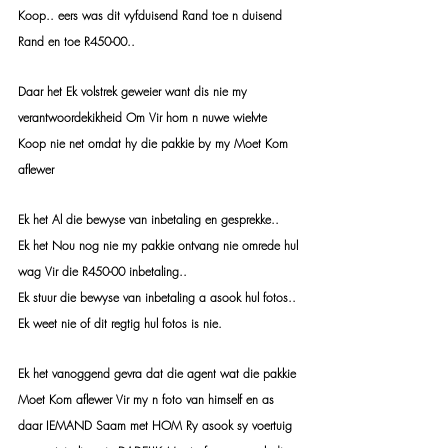
Koop.. eers was dit vyfduisend Rand toe n duisend 
Rand en toe R450-00..
Daar het Ek volstrek geweier want dis nie my 
verantwoordekikheid Om Vir hom n nuwe wielvte 
Koop nie net omdat hy die pakkie by my Moet Kom 
aflewer
Ek het Al die bewyse van inbetaling en gesprekke..
Ek het Nou nog nie my pakkie ontvang nie omrede hul 
wag Vir die R450-00 inbetaling.. 
Ek stuur die bewyse van inbetaling a asook hul fotos.. 
Ek weet nie of dit regtig hul fotos is nie.
Ek het vanoggend gevra dat die agent wat die pakkie 
Moet Kom aflewer Vir my n foto van himself en as 
daar IEMAND Saam met HOM Ry asook sy voertuig 