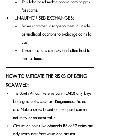
This false belief makes people easy targets 
for scams.
UNAUTHORISED EXCHANGES:
Some scammers arrange to meet in unsafe 
or unofficial locations to exchange coins for 
cash.
These situations are risky and often lead to 
theft or fraud.
HOW TO MITIGATE THE RISKS OF BEING 
SCAMMED:
The South African Reserve Bank (SARB) only buys 
back gold coins such as  Krugerrands, Protea, 
and Natura series based on their gold content, 
not rarity or collector value.
Circulation coins like Mandela R5 or R2 coins are 
only worth their face value and are not 