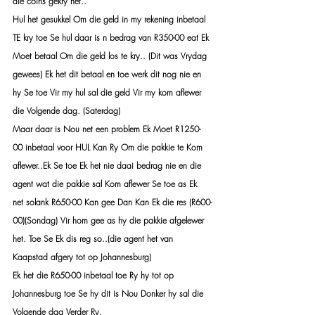
die coins gekry het.. 
Hul het gesukkel Om die geld in my rekening inbetaal 
TE kry toe Se hul daar is n bedrag van R350-00 eat Ek 
Moet betaal Om die geld los te kry.. (Dit was Vrydag 
gewees) Ek het dit betaal en toe werk dit nog nie en 
hy Se toe Vir my hul sal die geld Vir my kom aflewer 
die Volgende dag. (Saterdag)
Maar daar is Nou net een problem Ek Moet R1250-
00 inbetaal voor HUL Kan Ry Om die pakkie te Kom 
aflewer..Ek Se toe Ek het nie daai bedrag nie en die 
agent wat die pakkie sal Kom aflewer Se toe as Ek 
net solank R650-00 Kan gee Dan Kan Ek die res (R600-
00)(Sondag) Vir hom gee as hy die pakkie afgelewer 
het. Toe Se Ek dis reg so..(die agent het van 
Kaapstad afgery tot op Johannesburg) 
Ek het die R650-00 inbetaal toe Ry hy tot op 
Johannesburg toe Se hy dit is Nou Donker hy sal die 
Volgende dag Verder Ry. 