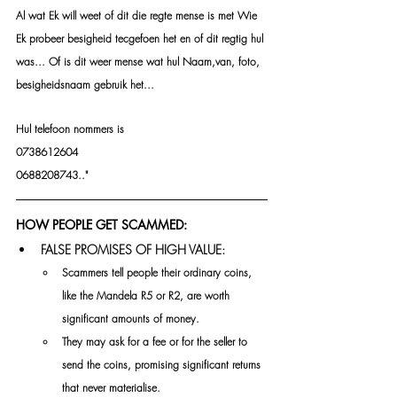
Al wat Ek will weet of dit die regte mense is met Wie 
Ek probeer besigheid tecgefoen het en of dit regtig hul 
was... Of is dit weer mense wat hul Naam,van, foto, 
besigheidsnaam gebruik het... 
Hul telefoon nommers is 
0738612604
0688208743.."
HOW PEOPLE GET SCAMMED:
FALSE PROMISES OF HIGH VALUE:
Scammers tell people their ordinary coins, 
like the Mandela R5 or R2, are worth 
significant amounts of money.
They may ask for a fee or for the seller to 
send the coins, promising significant returns 
that never materialise.