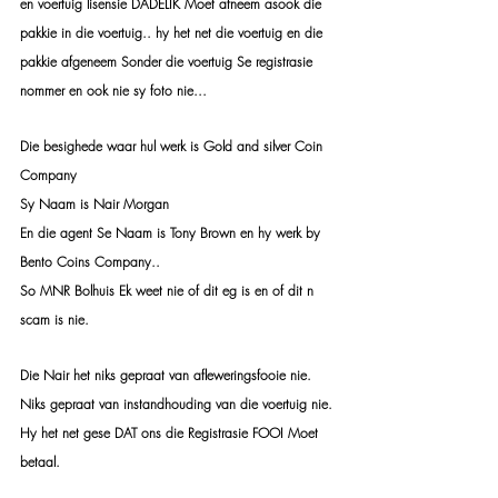
en voertuig lisensie DADELIK Moet afneem asook die 
pakkie in die voertuig.. hy het net die voertuig en die 
pakkie afgeneem Sonder die voertuig Se registrasie 
nommer en ook nie sy foto nie...
Die besighede waar hul werk is Gold and silver Coin 
Company
Sy Naam is Nair Morgan
En die agent Se Naam is Tony Brown en hy werk by 
Bento Coins Company..
So MNR Bolhuis Ek weet nie of dit eg is en of dit n 
scam is nie.
Die Nair het niks gepraat van afleweringsfooie nie.
Niks gepraat van instandhouding van die voertuig nie.
Hy het net gese DAT ons die Registrasie FOOI Moet 
betaal.