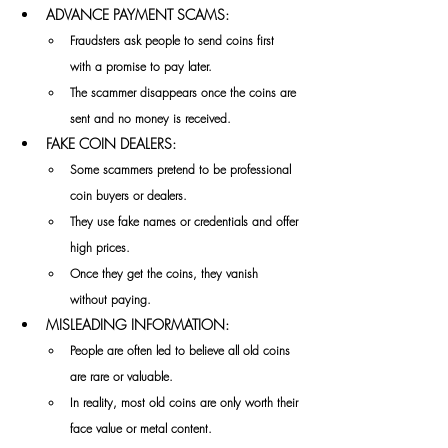
ADVANCE PAYMENT SCAMS:
Fraudsters ask people to send coins first 
with a promise to pay later.
The scammer disappears once the coins are 
sent and no money is received.
FAKE COIN DEALERS:
Some scammers pretend to be professional 
coin buyers or dealers.
They use fake names or credentials and offer 
high prices.
Once they get the coins, they vanish 
without paying.
MISLEADING INFORMATION:
People are often led to believe all old coins 
are rare or valuable.
In reality, most old coins are only worth their 
face value or metal content.