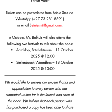
Prince Albert
Tickets can be pre-ordered from Reinie Smit via 
WhatsApp (+27 73 281 8891) 
or email (
reiniesmit@gmail.com
).
In October, Mr. Bolhuis will also attend the 
following two festivals to talk about the book:
Aardklop, Potchefstroom – 11 October 
2025 @ 12:00
Stellenbosch Woordfees – 18 October 
2025 @ 13:00
We would like to express our sincere thanks and 
appreciation to every person who has 
supported us thus far in the launch and sales of 
this book. We believe that each person who 
has purchased a copy has been able to share 