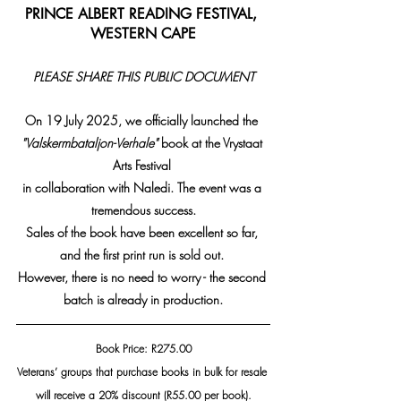
PRINCE ALBERT READING FESTIVAL, 
WESTERN CAPE
PLEASE SHARE THIS PUBLIC DOCUMENT
On 19 July 2025, we officially launched the 
"Valskermbataljon-Verhale"
 book at the Vrystaat 
Arts Festival 
in collaboration with Naledi. The event was a 
tremendous success.
Sales of the book have been excellent so far, 
and the first print run is sold out. 
However, there is no need to worry - the second 
batch is already in production.
Book Price: R275.00
Veterans’ groups that purchase books in bulk for resale 
will receive a 20% discount (R55.00 per book).