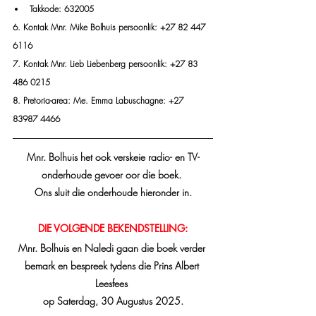
Takkode: 632005
6. Kontak Mnr. Mike Bolhuis persoonlik: +27 82 447 
6116
7. Kontak Mnr. Lieb Liebenberg persoonlik: +27 83 
486 0215
8. Pretoria-area: Me. Emma Labuschagne: +27 
83987 4466
Mnr. Bolhuis het ook verskeie radio- en TV-
onderhoude gevoer oor die boek. 
Ons sluit die onderhoude hieronder in.
DIE VOLGENDE BEKENDSTELLING:
Mnr. Bolhuis en Naledi gaan die boek verder 
bemark en bespreek tydens die Prins Albert 
Leesfees 
op Saterdag, 30 Augustus 2025.