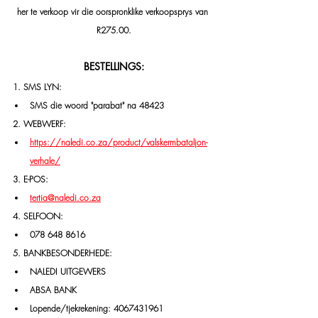
her te verkoop vir die oorspronklike verkoopsprys van 
R275.00.
BESTELLINGS:
1. SMS LYN:
SMS die woord "parabat" na 48423
2. WEBWERF:
https://naledi.co.za/product/valskermbataljon-
verhale/
3. E-POS:
tertia@naledi.co.za
4. SELFOON:
078 648 8616
5. BANKBESONDERHEDE:
NALEDI UITGEWERS
ABSA BANK
Lopende/tjekrekening: 4067431961