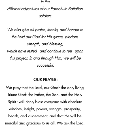
in the 
different adventures of our Parachute Battalion 
soldiers.
We also give all praise, thanks, and honour to 
the Lord our God for His grace, wisdom, 
strength, and blessing, 
which have rested - and continue to rest - upon 
this project. In and through Him, we will be 
successful.
OUR PRAYER:
We pray that the Lord, our God - the only living 
Triune God: the Father, the Son, and the Holy 
Spirit - will richly bless everyone with absolute 
wisdom, insight, power, strength, prosperity, 
health, and discernment, and that He will be 
merciful and gracious to us all. We ask the Lord, 