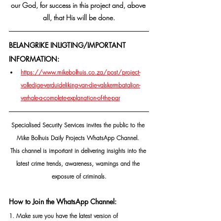
our God, for success in this project and, above 
all, that His will be done.
BELANGRIKE INLIGTING/IMPORTANT 
INFORMATION:
https://www.mikebolhuis.co.za/post/project-
volledige-verduideliking-van-die-valskermbataljon-
verhale-a-complete-explanation-of-the-par
Specialised Security Services invites the public to the 
Mike Bolhuis Daily Projects WhatsApp Channel. 
This channel is important in delivering insights into the 
latest crime trends, awareness, warnings and the 
exposure of criminals.
How to Join the WhatsApp Channel:
1. Make sure you have the latest version of 