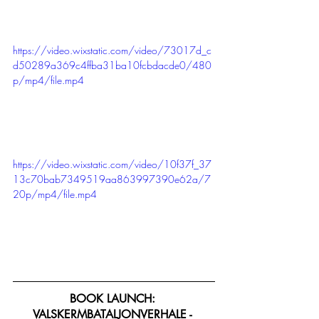
https://video.wixstatic.com/video/73017d_c
d50289a369c4ffba31ba10fcbdacde0/480
p/mp4/file.mp4
https://video.wixstatic.com/video/10f37f_37
13c70bab7349519aa863997390e62a/7
20p/mp4/file.mp4
BOOK LAUNCH: 
VALSKERMBATALJONVERHALE - 