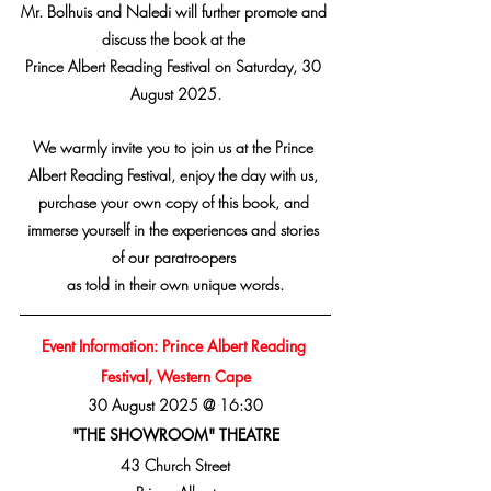
Mr. Bolhuis and Naledi will further promote and 
discuss the book at the 
Prince Albert Reading Festival on Saturday, 30 
August 2025.
We warmly invite you to join us at the Prince 
Albert Reading Festival, enjoy the day with us, 
purchase your own copy of this book, and 
immerse yourself in the experiences and stories 
of our paratroopers 
as told in their own unique words.
Event Information: Prince Albert Reading 
Festival, Western Cape
30 August 2025 @ 16:30
"THE SHOWROOM" THEATRE
43 Church Street