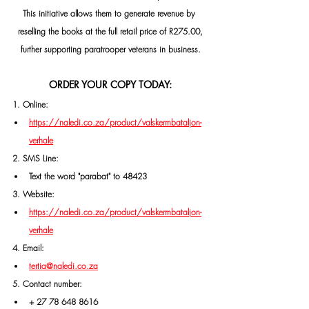
This initiative allows them to generate revenue by 
reselling the books at the full retail price of R275.00,
further supporting paratrooper veterans in business.
ORDER YOUR COPY TODAY:
1. Online:
https://naledi.co.za/product/valskermbataljon-
verhale
2. 
SMS
 Line:
Text the word "parabat" to 48423
3. Website:
https://naledi.co.za/product/valskermbataljon-
verhale
4. Email:
tertia@naledi.co.za
5. Contact number:
+ 27 78 648 8616