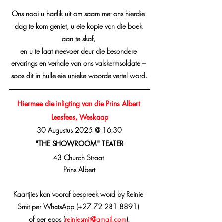
Ons nooi u hartlik uit om saam met ons hierdie 
dag te kom geniet, u eie kopie van die boek 
aan te skaf, 
en u te laat meevoer deur die besondere 
ervarings en verhale van ons valskermsoldate – 
soos dit in hulle eie unieke woorde vertel word.
Hiermee die inligting van die Prins Albert 
Leesfees, Weskaap
30 Augustus 2025 @ 16:30
"THE SHOWROOM" TEATER
43 Church Straat 
Prins Albert
Kaartjies kan vooraf bespreek word by Reinie 
Smit per WhatsApp (+27 72 281 8891) 
of per epos (
reiniesmit@gmail.com
).