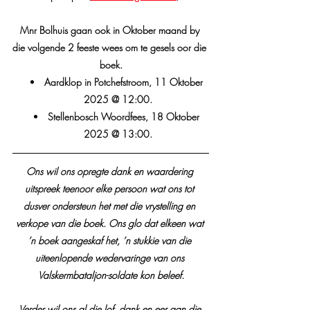
Mnr Bolhuis gaan ook in Oktober maand by 
die volgende 2 feeste wees om te gesels oor die 
boek.
Aardklop in Potchefstroom, 11 Oktober 
2025 @ 12:00.
Stellenbosch Woordfees, 18 Oktober 
2025 @ 13:00.
Ons wil ons opregte dank en waardering 
uitspreek teenoor elke persoon wat ons tot 
dusver ondersteun het met die vrystelling en 
verkope van die boek. Ons glo dat elkeen wat 
’n boek aangeskaf het, ’n stukkie van die 
uiteenlopende wedervaringe van ons 
Valskermbataljon-soldate kon beleef.
Verder wil ons al die lof, dank en eer aan die 