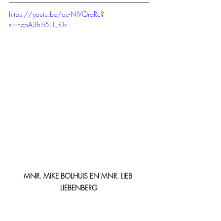
https://youtu.be/oe-NfVQraRc?
si=ncpA3hTt5LT_RTri
MNR. MIKE BOLHUIS EN MNR. LIEB 
LIEBENBERG