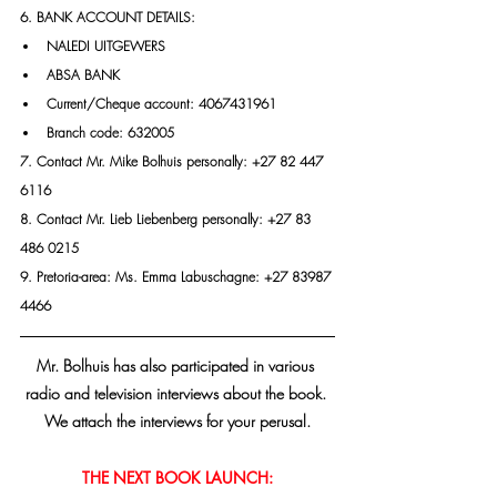
6. BANK ACCOUNT DETAILS:
NALEDI UITGEWERS
ABSA BANK
Current/Cheque account: 4067431961
Branch code: 632005
7. Contact Mr. Mike Bolhuis personally: +27 82 447 
6116
8. Contact Mr. Lieb Liebenberg personally: +27 83 
486 0215
9. Pretoria-area: Ms. Emma Labuschagne: +27 83987 
4466
Mr. Bolhuis has also participated in various 
radio and television interviews about the book. 
We attach the interviews for your perusal.
THE NEXT BOOK LAUNCH: