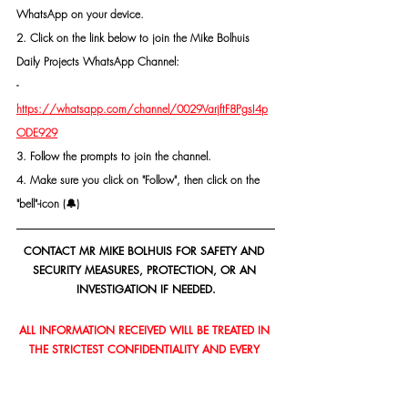
WhatsApp on your device.
2. Click on the link below to join the Mike Bolhuis 
Daily Projects WhatsApp Channel: 
- 
https://whatsapp.com/channel/0029VarjftF8PgsI4p
ODE929
3. Follow the prompts to join the channel.
4. Make sure you click on "Follow", then click on the 
"bell"-icon (🔔)
CONTACT MR MIKE BOLHUIS FOR SAFETY AND 
SECURITY MEASURES, PROTECTION, OR AN 
INVESTIGATION IF NEEDED.
ALL INFORMATION RECEIVED WILL BE TREATED IN 
THE STRICTEST CONFIDENTIALITY AND EVERY 
IDENTITY WILL BE PROTECTED.