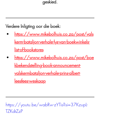
geskied.
Verdere Inligting oor die boek:
https://www.mikebolhuis.co.za/post/vals
kerm-bataljon-verhale-lys-van-boekwinkels-
list-of-bookstores
https://www.mikebolhuis.co.za/post/boe
kbekendstelling-book-announcement-
valskermbataljon-verhale-prins-albert-
leesfees-weskaap
https://youtu.be/wabRw-zYTis?si=37KzupL-
TZKdtZzP