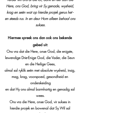
Here, ons God, bring vir Sy genade, wysheid, 
krag en seën wat op hierdie projek gerus het - 
en steeds rus. In en deur Hom alleen behaal ons 
sukses.
Hiermee spreek ons dan ook ons bekende 
gebed uit:
Ons vra dat die Here, onse God, die enigste, 
lewendige Drie-Enige God, die Vader, die Seun 
en die Heilige Gees,
almal sal ryklik seën met absolute wysheid, insig, 
mag, krag, voorspoed, gesondheid en 
onderskeiding
en dat Hy ons almal barmhartig en genadig sal 
wees.
Ons vra die Here, onse God, vir sukses in 
hierdie projek en bowenal dat Sy Wil sal 