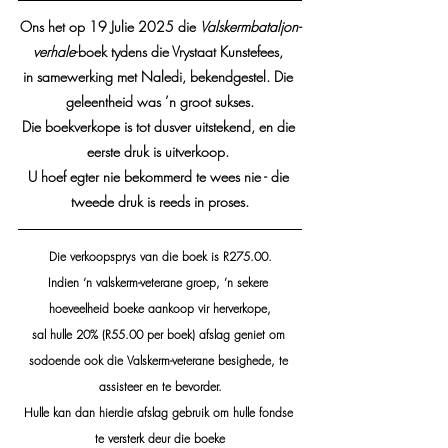
Ons het op 19 Julie 2025 die 
Valskermbataljon-
verhale
-boek tydens die Vrystaat Kunstefees, 
in samewerking met Naledi, bekendgestel. Die 
geleentheid was ’n groot sukses.
Die boekverkope is tot dusver uitstekend, en die 
eerste druk is uitverkoop. 
U hoef egter nie bekommerd te wees nie - die 
tweede druk is reeds in proses.
Die verkoopsprys van die boek is R275.00.
Indien ‘n valskerm-veterane groep, ’n sekere 
hoeveelheid boeke aankoop vir herverkope,
sal hulle 20% (R55.00 per boek) afslag geniet om 
sodoende ook die Valskerm-veterane besighede, te 
assisteer en te bevorder.
Hulle kan dan hierdie afslag gebruik om hulle fondse 
te versterk deur die boeke